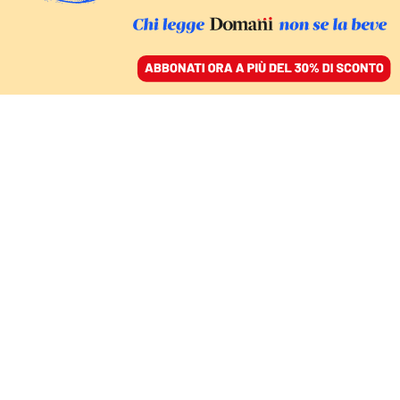
ACCEDI
SFOGLIA IL GIORNALE
/
ABBONATI
LA RIFORMA E I PROBLEMI
La guerra del governo
alle toghe non risolverà
i ritardi della giustizia
SIMONE ALLIVA
01 novembre 2025 • 21:22