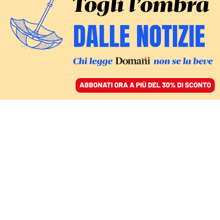
ACCEDI
SFOGLIA IL GIORNALE
/
ABBONATI
NORME ANTI RAVE
La nuova norma anti-
rave è sbagliata da tutti i