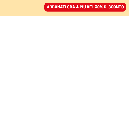
ACCEDI
SFOGLIA IL GIORNALE
/
ABBONATI
COMMENTI
Dopo le guerre, i
terremoti: Afghanistan
ucciso due volte
DUILIO GIAMMARIA
01 settembre 2025 • 20:04