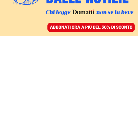
ACCEDI
SFOGLIA IL GIORNALE
/
ABBONATI
COMMENTI
Carriera Alias, ecco
perché può danneggiare
gli studenti
JACOPO COGHE