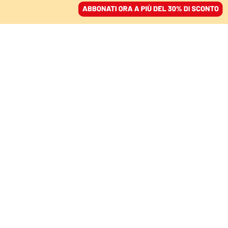
ACCEDI
SFOGLIA IL GIORNALE
/
ABBONATI
COMMENTI
Gaza cambia verso: la
resa tardiva degli
indifendibili
FEDERICO ZUOLO
filosofo
03 agosto 2025 • 20:27
Aggiornato, 04 agosto 2025 • 11:39