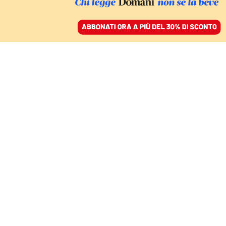
ACCEDI
SFOGLIA IL GIORNALE
/
ABBONATI
COMMENTI
Nella nobile causa della
Flotilla non si può
scindere l’aspetto
umanitario da quello
politico