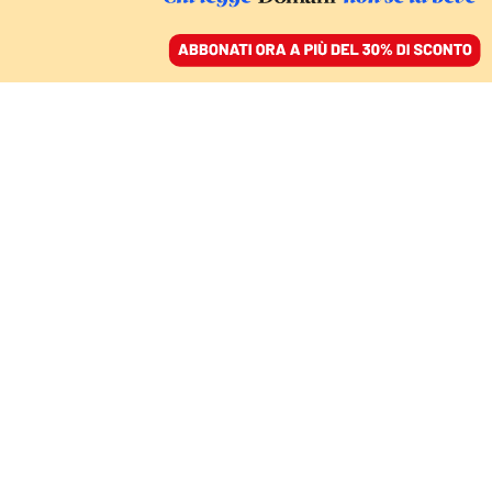
ACCEDI
SFOGLIA IL GIORNALE
/
ABBONATI
IL COMMENTO
Il Nobel a Trump? Solo
in un mondo al contrario
GIGI RIVA
10 ottobre 2025 • 07:00