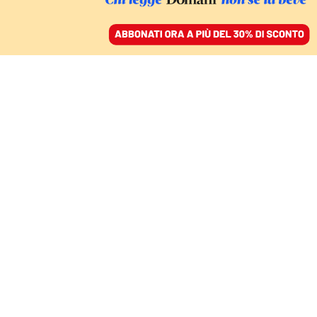
ACCEDI
SFOGLIA IL GIORNALE
/
ABBONATI
IL DIBATTITO SULLA SCUOLA
Persona, Occidente,
autorità. Le indicazioni di
Valditara sono un
manifesto di
nazionalismo identitario