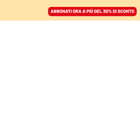
ACCEDI
SFOGLIA IL GIORNALE
/
ABBONATI
COMMENTI
Insulti, aggressività e
semplificazione: la nuova
lingua in tempo di guerra
GIANNI CUPERLO
deputato Pd
17 giugno 2025 • 18:45