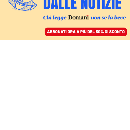
ACCEDI
SFOGLIA IL GIORNALE
/
ABBONATI
COMMENTI
Italia-Algeria: quale patto
sull’energia è possibile?
ANNALISA PERTEGHELLA