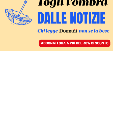
ACCEDI
SFOGLIA IL GIORNALE
/
ABBONATI
IL VERTICE IN CORSO
La pandemia ha costretto
il G20 a cambiare, ma