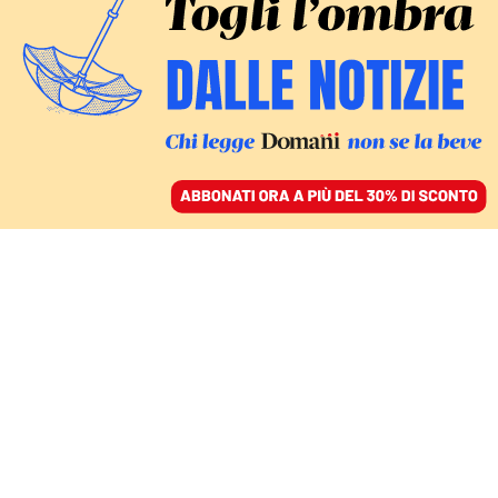
ACCEDI
SFOGLIA IL GIORNALE
/
ABBONATI
IL COMMENTO
La via per la pace è
tortuosa. Tutte le