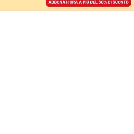
ACCEDI
SFOGLIA IL GIORNALE
/
ABBONATI
COMMENTI
La violenza sulle donne
comincia dal linguaggio
CHIARA VALERIO
scrittrice
24 novembre 2020 • 19:45
Aggiornato, 25 novembre 2020 • 09:20