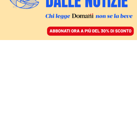
ACCEDI
SFOGLIA IL GIORNALE
/
ABBONATI
L’EDITORIALE
Macron, Merz e Starmer,
tre giganti dai piedi
d’argilla