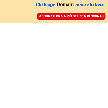
ACCEDI
SFOGLIA IL GIORNALE
/
ABBONATI
COMMENTI
Non solo Rt: l’origine
politica dei numeri della
nostra vita
CHIARA VALERIO
scrittrice