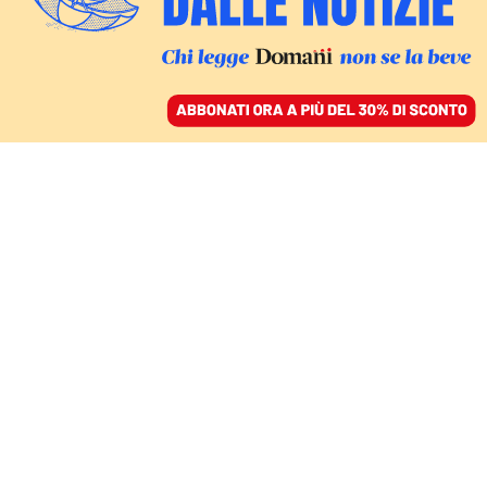
ACCEDI
SFOGLIA IL GIORNALE
/
ABBONATI
COMMENTI
Trump, ego e mitomania:
il leader narciso che
vende la pace