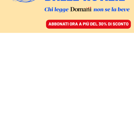
ACCEDI
SFOGLIA IL GIORNALE
/
ABBONATI
DI CASE E ALTRI AFFETTI
Cuori difettosi, cuori
selvaggi
TERESA CIABATTI
26 maggio 2022 • 12:49