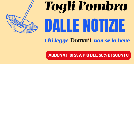
ACCEDI
SFOGLIA IL GIORNALE
/
ABBONATI
COVID E CONSUMI
Meno cinema e più
videogiochi.