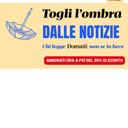
ACCEDI
SFOGLIA IL GIORNALE
/
ABBONATI
TUTTI GLI ERRORI NEI TEST PER I DOCENTI
Apostrofi sbagliati e