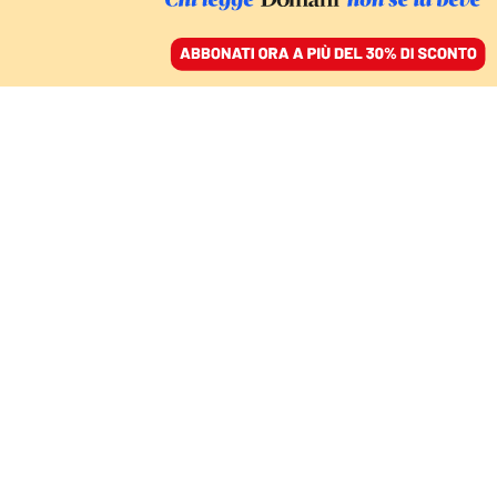
ACCEDI
SFOGLIA IL GIORNALE
/
ABBONATI
DUE CAFFÈ DAVANTI ALLA SCUOLA
Il cuore dei bambini si
ammala anche nelle
aule sanificate
MASSIMO COPPOLA
autore
12 ottobre 2020 • 09:40