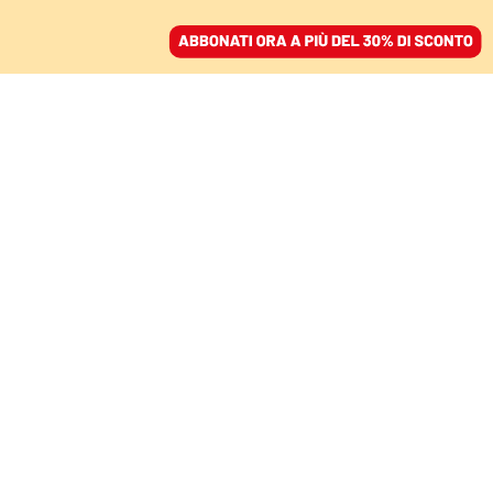
ACCEDI
SFOGLIA IL GIORNALE
/
ABBONATI
IL LIBRO
Interrogare la sfinge tra
sacro e potere, la sfida
del Collegio di
sociologia di Bataille
RENZO GUOLO
sociologo