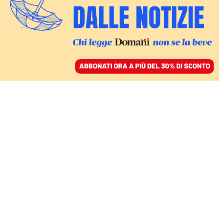
ACCEDI
SFOGLIA IL GIORNALE
/
ABBONATI
CULTURA
L’Asia è più ricca e
mangia peggio: l’obesità
non è solo occidentale