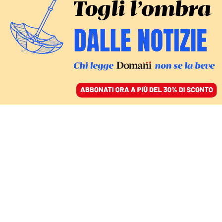
ACCEDI
SFOGLIA IL GIORNALE
/
ABBONATI
INTERVISTA
Lilia Giugni: «Il
femminismo ora