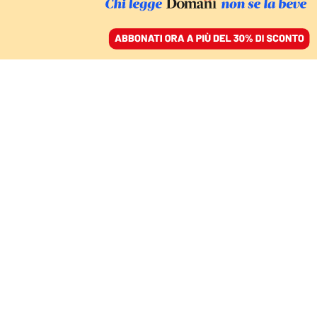
ACCEDI
SFOGLIA IL GIORNALE
/
ABBONATI
FINZIONI – IL MENSILE CULTURALE
Milanofiori ti cambia la
vita
VALERIO LUNDINI
21 novembre 2022 • 20:00
Aggiornato, 10 ottobre 2024 • 16:22