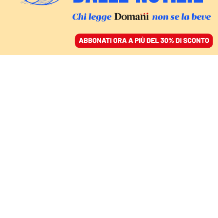
ACCEDI
SFOGLIA IL GIORNALE
/
ABBONATI
GRANDE POESIA DELLO SGUARDO
Il potere che durerà in
eterno di Biancamaria
Frabotta
SANDRA PETRIGNANI