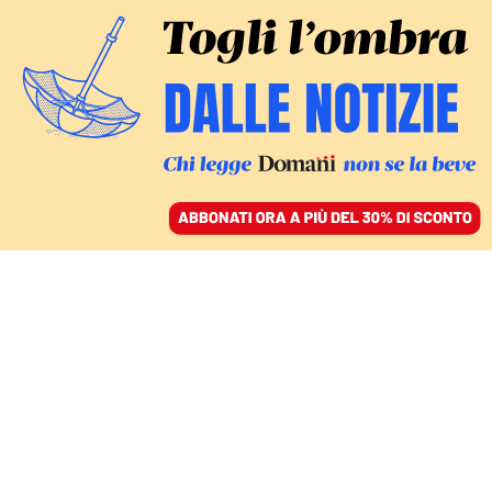
ACCEDI
SFOGLIA IL GIORNALE
/
ABBONATI
VERSO L’80° ANNIVERSARIO DELLA LIBERAZIONE
Un ritratto fedele dei