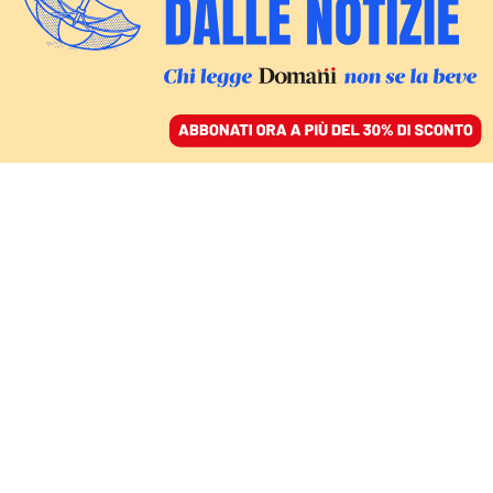
ACCEDI
SFOGLIA IL GIORNALE
/
ABBONATI
CULTURA
Una scelta che «non si
poteva non fare»: la
dimensione etica della