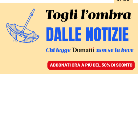
ACCEDI
SFOGLIA IL GIORNALE
/
ABBONATI
RITRATTO DELLE DUE VALERIE
Viva Bruni Tedeschi e