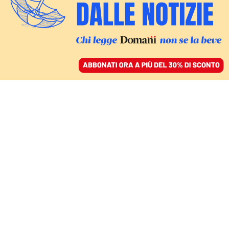
ACCEDI
SFOGLIA IL GIORNALE
/
ABBONATI
1952-2022
Valerio Evangelisti, una
lunga lotta di classe per
decolonizzare