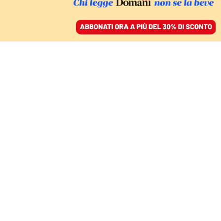
ACCEDI
SFOGLIA IL GIORNALE
/
ABBONATI
MINACCE E AFFARI D’ORO ALL’OMBRA DELL’OLIMPICO
La Lazio ostaggio degli
ultras, pure Rovella e
Cataldi dai pm
NELLO TROCCHIA
13 ottobre 2025 • 06:00