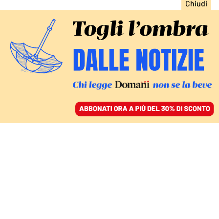
ACCEDI
SFOGLIA IL GIORNALE
/
ABBONATI
RELAZIONI PERICOLOSE
I legami tra Forza