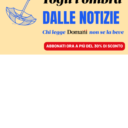
ACCEDI
SFOGLIA IL GIORNALE
/
ABBONATI
PER UNA EUROPA UNITA
Diario da Ventotene.
Ecco perché l’isola di