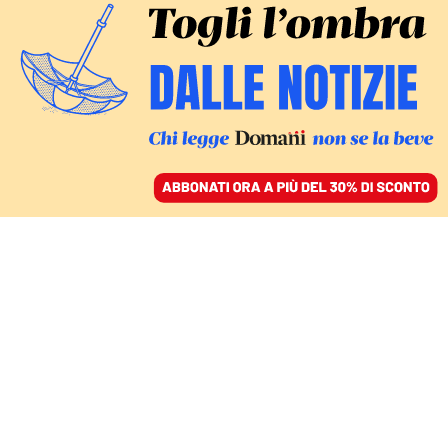
ACCEDI
SFOGLIA IL GIORNALE
/
ABBONATI
ESCLUSIVO
Le eurodeputate
Gemma e Rondinelli