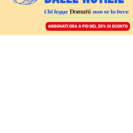
ACCEDI
SFOGLIA IL GIORNALE
/
ABBONATI
NATALIA PSHENICHNAYA E ALEKSANDR SEMENOV
La strana coppia
dell’affare Sputnik: chi
sono realmente i due
“scienziati” russi di