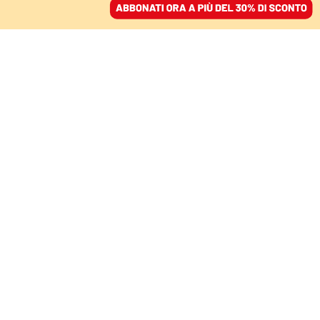
ACCEDI
SFOGLIA IL GIORNALE
/
ABBONATI
IL CASO
La "brigata Vitali”: il mito
del fascioebraismo è un
ossimoro già bocciato
dalla storia
DAVIDE ASSAEL