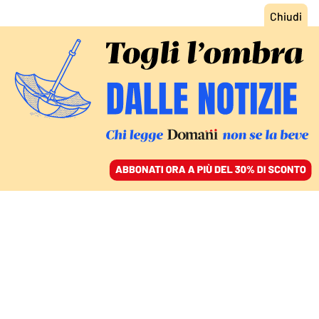
ACCEDI
SFOGLIA IL GIORNALE
/
ABBONATI
È STATO LO STATO