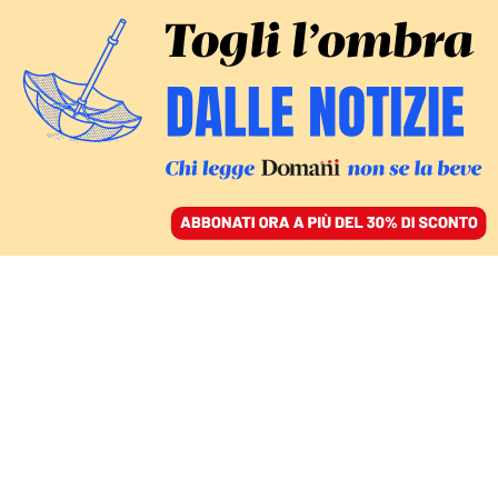
ACCEDI
SFOGLIA IL GIORNALE
/
ABBONATI
ITALIA
Il governo silenzia la