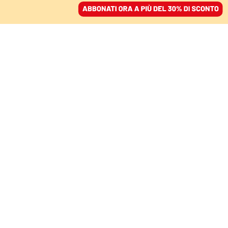
ACCEDI
SFOGLIA IL GIORNALE
/
ABBONATI
DOPO IL RAPPORTO DELL’ECRI
Tutti in difesa della
polizia. Ma sul razzismo
l’Italia è all’anno zero
SIMONE ALLIVA
29 maggio 2025 • 20:19
Aggiornato, 29 maggio 2025 • 20:22