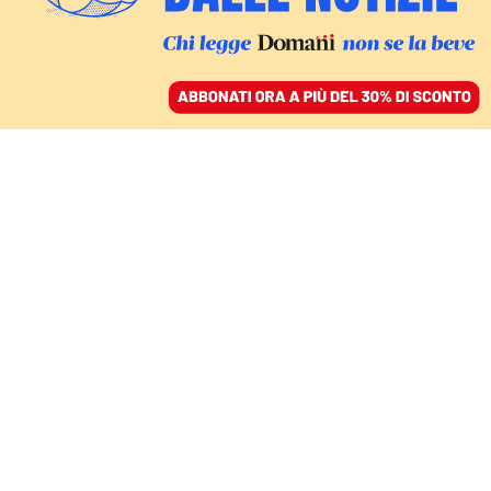
ACCEDI
SFOGLIA IL GIORNALE
/
ABBONATI
ITALIA
L’imbarazzo per il
fascista Bannon:
Bardella rinuncia alla
convention, Meloni no