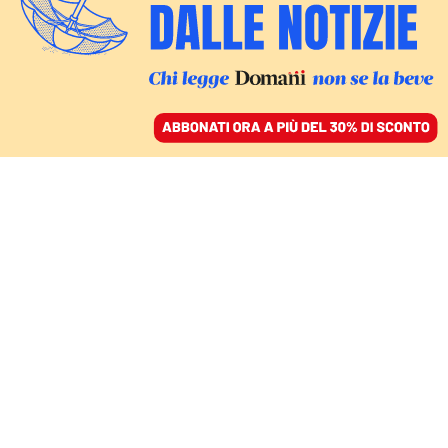
ACCEDI
SFOGLIA IL GIORNALE
/
ABBONATI
SOSTEGNO AL TERZO SETTORE
Il nuovo «10 per mille»
promesso da Tremonti è
un trucco contabile