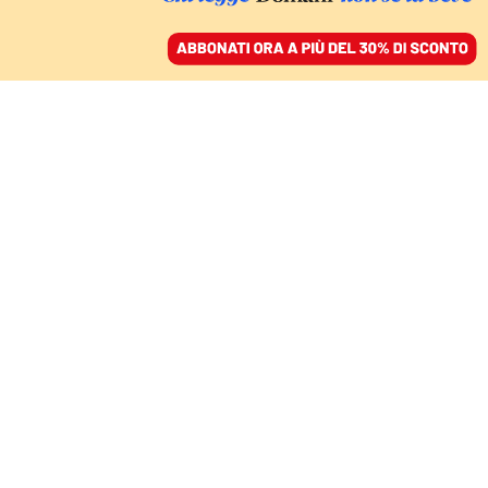
ACCEDI
SFOGLIA IL GIORNALE
/
ABBONATI
TERREMOTO MATTARELLA
Meloni vuole ricostruire
il centrodestra, ma la
sua sembra una
missione impossibile
MARCO TARCHI
politologo