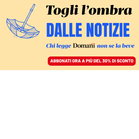
ACCEDI
SFOGLIA IL GIORNALE
/
ABBONATI
ITALIA
Non basta eliminare i