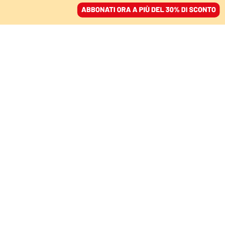
ACCEDI
SFOGLIA IL GIORNALE
/
ABBONATI
ITALIA
Salvini è il capo del TtD,
il partito del “tutti
tranne Draghi”
ALESSANDRO BANFI
26 gennaio 2022 • 09:54
Segui Domani su Google