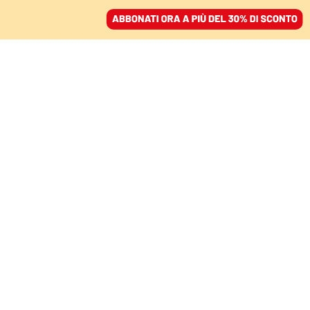
ACCEDI
SFOGLIA IL GIORNALE
/
ABBONATI
ITALIA
La «grande fuga» di
Stellantis dall’Italia. E il
governo non ha una
strategia
ANDREA MALAN
29 settembre 2025 • 18:31