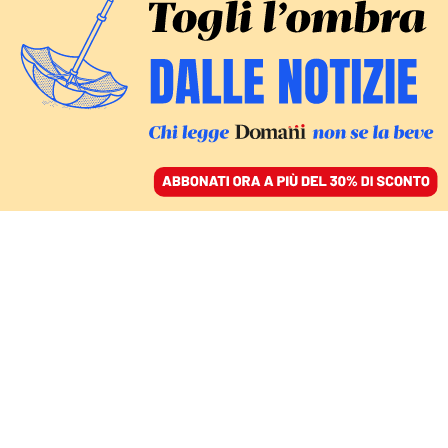
ACCEDI
SFOGLIA IL GIORNALE
/
ABBONATI
ANIMALI IN PERICOLO
La moria di bestiame in
Bielorussia: crisi nera e