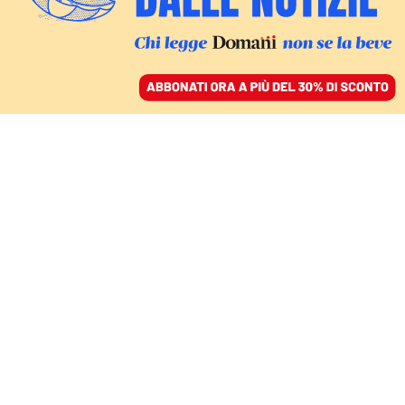
ACCEDI
SFOGLIA IL GIORNALE
/
ABBONATI
INCHIESTA SULLA DETERRENZA NUCLEARE
La mappa dell’atomica
in Europa, tra basi e
“doppie chiavi”: che fare
senza gli Stati Uniti