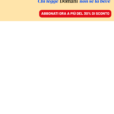
ACCEDI
SFOGLIA IL GIORNALE
/
ABBONATI
PECHINO RISPONDE ALLE MINACCE DI TRUMP
La Cina si prepara a uno
scontro epocale con gli
Stati Uniti. E Trump
porta i dazi al 104 per
cento