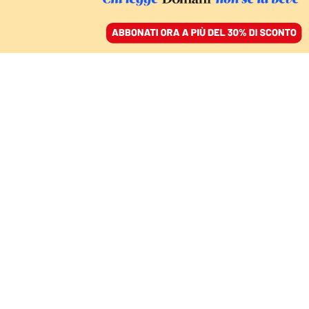
ACCEDI
SFOGLIA IL GIORNALE
/
ABBONATI
L’ANTICIPAZIONE: IL REPORTAGE IN ONDA SU
PRESADIRETTA
«Dio usa Trump per la
rinascita spirituale
dell’America». Viaggio
nella destra cristiana
Usa