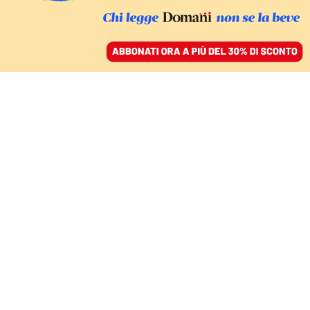
ACCEDI
SFOGLIA IL GIORNALE
/
ABBONATI
STRAGE CONTINUA A GAZA
Duello atomico nel
Medio Oriente, Israele e
Iran si sfidano sulla
bomba