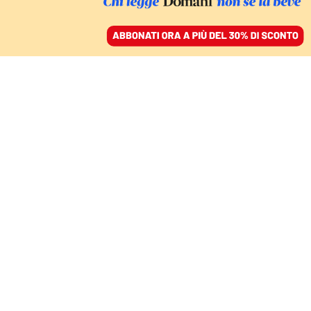
ACCEDI
SFOGLIA IL GIORNALE
/
ABBONATI
DOPO LA LETTERA DEL PAPA AI VESCOVI USA (E NON
SOLO)
Francesco vs Trump. Le
politiche anti-immigrati
provocano la rivolta
delle chiese d’America
FRANCESCO PELOSO